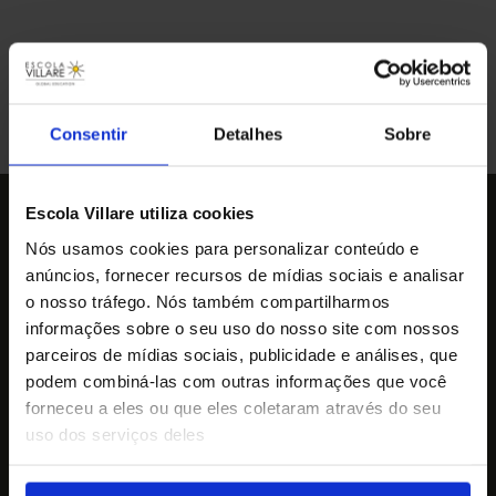
PREV
NEXT
Resultados ENEM 2022
Salvaguarda e Saúde & Segurança: conferência de atualização e integração
Consentir
Detalhes
Sobre
Escola Villare utiliza cookies
Nós usamos cookies para personalizar conteúdo e
anúncios, fornecer recursos de mídias sociais e analisar
o nosso tráfego. Nós também compartilharmos
informações sobre o seu uso do nosso site com nossos
parceiros de mídias sociais, publicidade e análises, que
podem combiná-las com outras informações que você
forneceu a eles ou que eles coletaram através do seu
Educação Infantil
uso dos serviços deles
Rua Wenceslau Bras, 140 – Bairro Santa
Paula – São Caetano do Sul / SP
Telefone: (11) 4223-4020