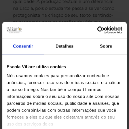
qualidade. A produção textual é um diferencial
na Escola, pois o estudante passa a se ver como
protagonista na criação de seu texto, sentindo-
se preparado para os desafios da vida moderna
que requer um olhar crítico e reflexivo. Redigir
um texto que faça o leitor grudar nas páginas
escritas, que faça o leitor chegar ao fim e se
Consentir
Detalhes
Sobre
surpreender ou mesmo concordar com o que
está redigido é algo que os professores da
Villare conseguem desenvolver em seus alunos:
Escola Villare utiliza cookies
o verdadeiro significado do cuidado com a
Nós usamos cookies para personalizar conteúdo e
linguagem e com a condução da sequência
anúncios, fornecer recursos de mídias sociais e analisar
textual. O cuidado com a palavra, com o ser
o nosso tráfego. Nós também compartilharmos
humano, com as relações interpessoais é
informações sobre o seu uso do nosso site com nossos
trabalhado no dia a dia da sala de aula e faz
parceiros de mídias sociais, publicidade e análises, que
com que o estudante se sinta inserido no
podem combiná-las com outras informações que você
ambiente escolar, compreenda e produza
forneceu a eles ou que eles coletaram através do seu
textos de excelência.
uso dos serviços deles