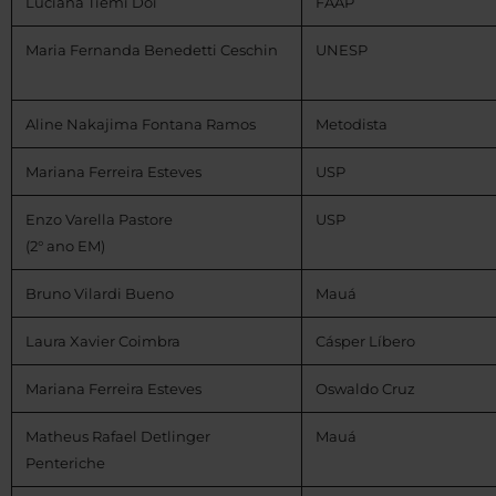
Luciana Tiemi Doi
FAAP
Maria Fernanda Benedetti Ceschin
UNESP
Aline Nakajima Fontana Ramos
Metodista
Mariana Ferreira Esteves
USP
Enzo Varella Pastore
USP
(2° ano EM)
Bruno Vilardi Bueno
Mauá
Laura Xavier Coimbra
Cásper Líbero
Mariana Ferreira Esteves
Oswaldo Cruz
Matheus Rafael Detlinger
Mauá
Penteriche