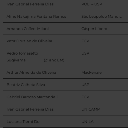
Ivan Gabriel Ferreira Dias
POLI – USP
Aline Nakajima Fontana Ramos
São Leopoldo Mandic
Amanda Coffers Milani
Cásper Líbero
Vítor Druzian de Oliveira
FGV
Pedro Tomasetto
USP
Sugiyama (2° ano EM)
Arthur Almeida de Oliveira
Mackenzie
Beatriz Calheta Silva
USP
Gabriel Barrozo Marcandali
FGV
Ivan Gabriel Ferreira Dias
UNICAMP
Luciana Tiemi Doi
UNILA