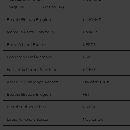
João Pedro Entriel
UNICAMP
Joaquim (2° ano EM)
Beatriz Bicudo Bregion
UNICAMP
Marcella Postal Canizella
UNIMES
Bruno Vilardi Bueno
UFRGS
Leonardo Ewel Mascaro
USP
Fernanda Ramos Sandrini
UNESP
Amabile Gianjoppe Rossetti
Oswaldo Cruz
Beatriz Bicudo Bregion
FEI
Beatriz Calheta Silva
UNESP
Laura Teixeira e Souza
Mackenzie