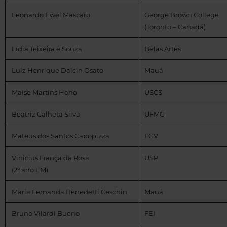
Leonardo Ewel Mascaro
George Brown College
(Toronto – Canadá)
Lídia Teixeira e Souza
Belas Artes
Luiz Henrique Dalcin Osato
Mauá
Maise Martins Hono
USCS
Beatriz Calheta Silva
UFMG
Mateus dos Santos Capopizza
FGV
Vinicius França da Rosa
USP
(2° ano EM)
Maria Fernanda Benedetti Ceschin
Mauá
Bruno Vilardi Bueno
FEI