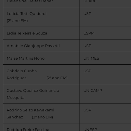
Helena de Freitas Benar
UFABC
Leticia Totti Quideroli
USP
(2° ano EM)
Lídia Teixeira e Souza
ESPM
Amabile Gianjoppe Rossetti
USP
Maise Martins Hono
UNIMES
Gabriela Cunha
USP
Rodrigues (2° ano EM)
Gustavo Queiroz Guinancio
UNICAMP
Mesquita
Rodrigo Seizo Kawakami
USP
Sanchez (2° ano EM)
Rodrigo Freire Fascina
UNESP