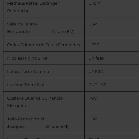
Matheus Rafael Detlinger
UFSM
Penteriche
Sabrina Taiany
USP
Benvenuto (2° ano EM)
Carlos Eduardo de Paula Fernandes
UFSC
Nicolas Higino Silva
Unifesp
Letícia Tosta Antonio
UNICID
Luciana Tiemi Doi
PUC – SP
Gustavo Queiroz Guinancio
FGV
Mesquita
João Pedro Entriel
USP
Joaquim (2° ano EM)