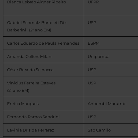
Bianca Lebrão Aigner Ribeiro
UFPR
Gabriel Schmalz Bortoleti Dix
USP
Barberini (2° ano EM)
Carlos Eduardo de Paula Fernandes
ESPM
Amanda Coffers Milani
Unipampa
César Beraldo Scinocca
USP
Vinicius Ferreira Esteves
USP
(2° ano EM)
Enrico Marques
Anhembi Morumbi
Fernanda Ramos Sandrini
USP
Lavinia Brisida Ferrarez
São Camilo