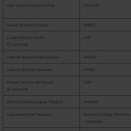
Ivan Gabriel Ferreira Dias
UFSCAR
Laura Teixeira e Souza
IBMEC
Luísa Batistel Cicchi
USP
(2° ano EM)
Gabriel Barrozo Marcandali
UFRGS
Lavinia Brisida Ferrarez
UFMG
Felipe Ustulim de Souza
USP
(2° ano EM)
Bianca Lebrão Aigner Ribeiro
UNIMAT
Leonardo Ewel Mascaro
Seneca College (Toronto
– Canadá)