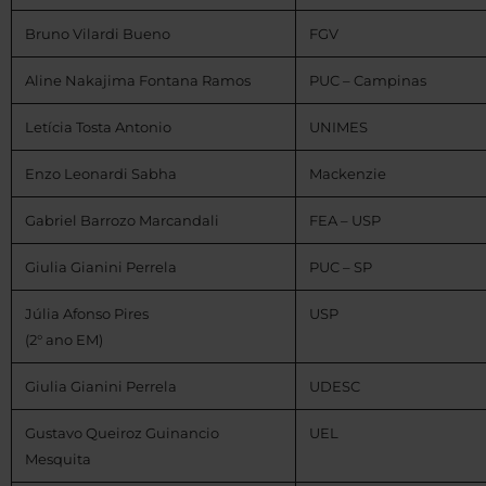
Bruno Vilardi Bueno
FGV
Aline Nakajima Fontana Ramos
PUC – Campinas
Letícia Tosta Antonio
UNIMES
Enzo Leonardi Sabha
Mackenzie
Gabriel Barrozo Marcandali
FEA – USP
Giulia Gianini Perrela
PUC – SP
Júlia Afonso Pires
USP
(2° ano EM)
Giulia Gianini Perrela
UDESC
Gustavo Queiroz Guinancio
UEL
Mesquita