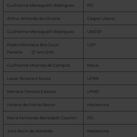
Guilherme Meneguelli Rodrigues
FEI
Arthur Almeida de Oliveira
Cásper Líbero
Guilherme Meneguelli Rodrigues
UNESP
Pedro Henrique Bisi Succi
USP
Ferreira (2° ano EM)
Guilherme Miranda de Campos
Mauá
Laura Teixeira e Souza
UFRN
Mariana Ferreira Esteves
UFMG
Helena de Freitas Benar
Mackenzie
Maria Fernanda Benedetti Ceschin
FEI
Júlia Borin de Almeida
Mackenzie