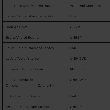
Julia Boscayno Martino Basile
Anhembi Morumbi
Laura Ciziniauskas dos Santos
USPE
Rodrigo Nava
UFABC
Bruno Vilardi Bueno
UNESP
Laura Ciziniauskas dos Santos
FMU
Letícia Tosta Antonio
UNINOVE
Fernanda Ramos Sandrini
Mackenzie
Júlio Almeida de
UNICAMP
Oliveira (2° ano EM)
Lídia Teixeira e Souza
FAAP
Amabile Gianjoppe Rossetti
UNESP